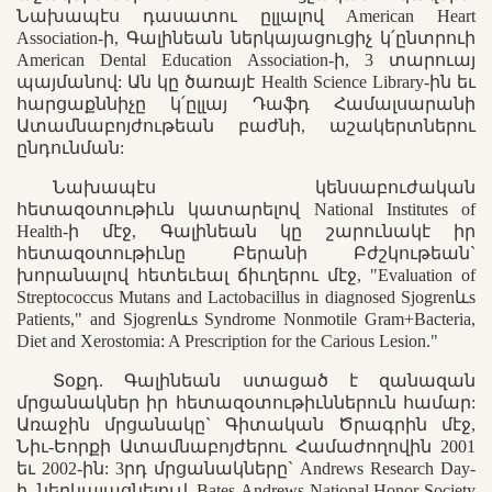
Նախապէս դասատու ըլլալով American Heart
Association-ի, Գալինեան ներկայացուցիչ կ՛ընտրուի
American Dental Education Association-ի, 3 տարուայ
պայմանով: Ան կը ծառայէ Health Science Library-ին եւ
հարցաքննիչը կ՛ըլլայ Դաֆդ Համալսարանի
Ատամնաբոյժութեան բաժնի, աշակերտներու
ընդունման:
Նախապէս կենսաբուժական
հետազօտութիւն կատարելով National Institutes of
Health-ի մէջ, Գալինեան կը շարունակէ իր
հետազօտութիւնը Բերանի Բժշկութեան`
խորանալով հետեւեալ ճիւղերու մէջ, "Evaluation of
Streptococcus Mutans and Lactobacillus in diagnosed Sjogrenևs
Patients," and Sjogrenևs Syndrome Nonmotile Gram+Bacteria,
Diet and Xerostomia: A Prescription for the Carious Lesion."
Տօքդ. Գալինեան ստացած է զանազան
մրցանակներ իր հետազօտութիւններուն համար:
Առաջին մրցանակը` Գիտական Ծրագրին մէջ,
Նիւ-Եորքի Ատամնաբոյժերու Համաժողովին 2001
եւ 2002-ին: 3րդ մրցանակները` Andrews Research Day-
ի, ներկայացնելուվ, Bates-Andrews National Honor Society