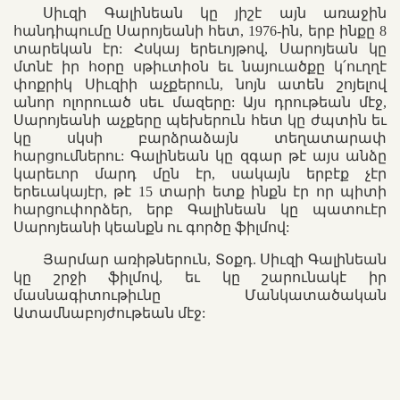
Սիւզի Գալինեան կը յիշէ այն առաջին
հանդիպումը Սարոյեանի հետ, 1976-ին, երբ ինքը 8
տարեկան էր: Հսկայ երեւոյթով, Սարոյեան կը
մտնէ իր հօրը սթիւտիօն եւ նայուածքը կ՛ուղղէ
փոքրիկ Սիւզիի աչքերուն, նոյն ատեն շոյելով
անոր ոլորուած սեւ մազերը: Այս դրութեան մէջ,
Սարոյեանի աչքերը պեխերուն հետ կը ժպտին եւ
կը սկսի բարձրաձայն տեղատարափ
հարցումներու: Գալինեան կը զգար թէ այս անձը
կարեւոր մարդ մըն էր, սակայն երբէք չէր
երեւակայէր, թէ 15 տարի ետք ինքն էր որ պիտի
հարցուփորձեր, երբ Գալինեան կը պատուէր
Սարոյեանի կեանքն ու գործը ֆիլմով:
Յարմար առիթներուն, Տօքդ. Սիւզի Գալինեան
կը շրջի ֆիլմով, եւ կը շարունակէ իր
մասնագիտութիւնը Մանկատածական
Ատամնաբոյժութեան մէջ: