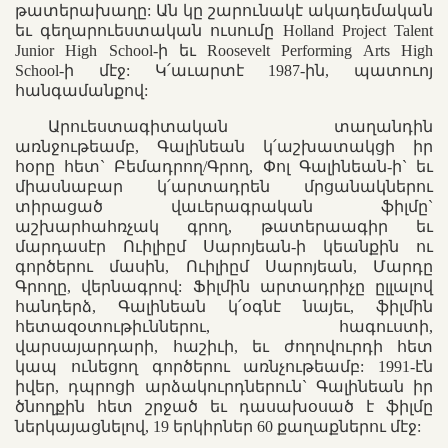
թատերախաղը: Ան կը շարունակէ ակադեմական
եւ գեղարուեստական ուսումը Holland Project Talent
Junior High School-ի եւ Roosevelt Performing Arts High
School-ի մէջ: Կ՛աւարտէ 1987-ին, պատուոյ
հանգամանքով:
Արուեստագիտական տաղանդին
առնջութեամբ, Գալինեան կ՛աշխատակցի իր
հօրը հետ` Բեմադրող/Գրող, Փոլ Գալինեան-ի` եւ
միասնաբար կ՛արտադրեն մրցանակներու
տիրացած վաւերագրական ֆիլմը`
աշխարհահռչակ գրող, թատերաագիր եւ
մարդասէր Ուիլիըմ Սարոյեան-ի կեանքին ու
գործերու մասին, Ուիլիըմ Սարոյեան, Մարդը
Գրողը, վերնագրով: Ֆիլմին արտադրիչը ըլլալով
հանդերձ, Գալինեան կ՛օգնէ նայեւ, ֆիլմին
հետազօտութիւններու, հագուստի,
վարսայարդարի, հաշիւի, եւ ժողովուրդի հետ
կապ ունեցող գործերու առնչութեամբ: 1991-էն
իվեր, դպրոցի արձակուրդներուն` Գալինեան իր
ծնողքին հետ շրջած եւ դասախօսած է ֆիլմը
ներկայացնելով, 19 երկիրներ 60 քաղաքներու մէջ: