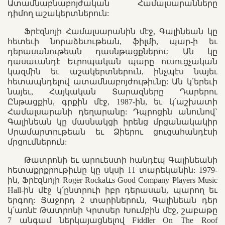
Ատամնաբնաբոյժական Համալսարանները
դիմող աշակերտներուն:
Ֆրէզնոյի Համալսարանին մէջ, Գալինեան կը
հետեւի նորաձեւութեան, ֆիլմի, պար-ի եւ
դերասանութեան դասնթացքներու: Ան կը
դասաւանդէ Եւրոպական պարը ուսուցչական
կազմին եւ աշակերտներուն, ինչպէս նայեւ
հետապնդելով ատամնաբոյժութիւնը: Ան կ՛երեւի
նայեւ, Հայկական Տարազները Դարերու
Ընթացքին, գրքին մէջ, 1987-ին, եւ կ՛աշխատի
Համալսարանի դեղարանը: Դպրոցին անունով`
Գալինեան կը մասնակցի իրենց մրցանակակիր
Սրամարտութեան եւ Ձիերու ցուցահանդէսի
մրցումներուն:
Թատրոնի եւ արուեստի հանդէպ Գալինեանի
հետաքրքրութիւնը կը սկսի 11 տարեկանին: 1979-
ին, Ֆրէզնոյի Roger Rockaևs Good Company Players Music
Hall-ին մէջ կ՛ընտրուի իբր դերասան, պարող եւ
երգող: Յաջորդ 2 տարիներուն, Գալինեան դեր
կ՛առնէ Թատրոնի Կրտսեր Խումբին մէջ, շաբաթը
7 անգամ ներկայացնելով Fiddler On The Roof