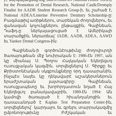
for the Promotion of Dental Research, National Caulk/Dentsply
Finalist for AADR Student Research Group-ի, եւ շահած է,
National ADEA/Listerine Preventive Dentistry Scholarship-ը:
Բազմաթիվ առիթներու, տարեկան ժողովներու, եւ
զանազան կոչունքներու ընթացքին, Գալինեան,
Դաֆդ-ը ներկայացուցած է Ամերիկայի
տարածքին, ներառեալ` IADR, AADR, ADEA, AAWD
եւ Yankee Dental Congress-ին:
Գալինեան-ի գործունէութիւնը ժողովուրդի
ծառայութեան մէջ նուիրական է: 1986-էն 1997, ան
կը միանայ Ս. Պօղոս Հայկական Եկեղեցւոյ
ուսուցչական կազմին, սորվեցնելով Ս. Գիրքը եւ
Քրիստոնէական սկզբունքները 6րդ դասարանին,
ինչպէս նայեւ կը ղեկավարէ աշակերտներուն
երաժշտական յայտագիրը: Գալինեան,
ուսուցչապետը եւ խորհրդատուն եղած է Հայ
Եկեղեցւոյ բանակավայրին, 1989-էն 1994: Ան
կամովի ծառայած է հիւանդանոցին եւ
դասաւանդած է Kaplan Test Preparation Center-ին,
սորվեցնելով` կարդալու եւ գրելու տարրակազմիչ
ըմբռնողութիւնը Բժշկական եւ