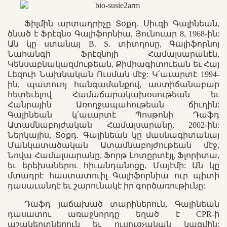
Ֆիլմին արտադրիչը Տօքդ. Սիւզի Գալինեան,
ծնած է Ֆրէզնօ Գալիֆորնիա, Յունուար 8, 1968-ին:
Ան կը ստանայ B. S. տիտղոսը, Գալիֆորնոյ
Նահանգի Ֆրէզնոյի Համալսարանէն,
Կենսաբնակազմութեան, Քիմիագիտուեան եւ Հայ
Լեզուի Նախնական Ուսման մէջ: Կ՛աւարտէ 1994-
ին, պատուոյ հանգամանքով, աստիճանաբար
հետեւելով Համաճարակախօսութեան եւ
Հանրային Առողջապահութեան ճիւղին:
Գալինեան կ՛աւարտէ Պոսթոնի Դաֆդ
Ատամնաբոյժական Համալսարանը, 2002-ին:
Ներկայիս, Տօքդ. Գալինեան կը մասնագիտանայ
Մանկատածական Ատամնաբոյժութեան մէջ,
Նովա Համալսարանը, Ֆորթ Լոտըրտէյլ, Ֆլորիտա,
եւ երեխաներու հիւանդանոցը, Մայէմի: Ան կը
մտադրէ հաստատուիլ Գալիֆորնիա ուր պիտի
դասաւանդէ եւ շարունակէ իր գործառութիւնը:
Դաֆդ յաճախած տարիներուն, Գալինեան
դասատու առաջնորդը եղած է CPR-ի
աշակերտներուն եւ ուսուցչական կազմին: